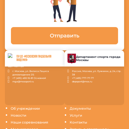
Отправить
ГБУ ДО «МОСКОВСКАЯ ГАНДБОЛЬНАЯ
Департамент спорта города
Москвы
АКАДЕМИЯ»
г. Москва, ул. Вилиса Лациса
Россия, Москва, ул. Лужники, д. 24, стр.
домовладение 20;
38
+7 (495) 490-16-81 Основной
+7 (495) 777-77-77
mga@mossport.ru
depsport@mos.ru
Об учреждении
Документы
Новости
Услуги
Наши соревнования
Контакты