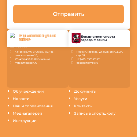
Отправить
ГБУ ДО «МОСКОВСКАЯ ГАНДБОЛЬНАЯ
Департамент спорта
города Москвы
АКАДЕМИЯ»
г. Москва, ул. Вилиса Лациса
Россия, Москва, ул. Лужники, д. 24,
домовладение 20;
стр. 38
+7 (495) 490-16-81 Основной
+7 (495) 777-77-77
mga@mossport.ru
depsport@mos.ru
Об учреждении
Документы
Новости
Услуги
Наши соревнования
Контакты
Медиагалерея
Запись в спортшколу
Инструкции