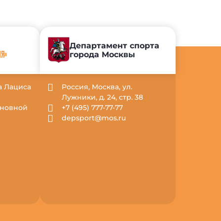
Департамент спорта
города Москвы
ИЯ»
са Лациса
Россия, Москва, ул.
Лужники, д. 24, стр. 38
Основной
+7 (495) 777-77-77
depsport@mos.ru