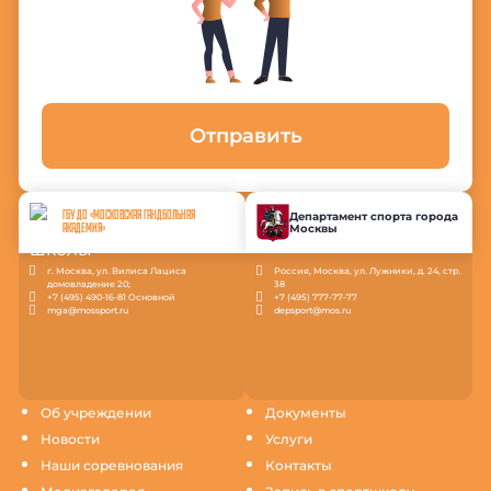
Отправить
ГБУ ДО «МОСКОВСКАЯ ГАНДБОЛЬНАЯ
Департамент спорта города
Москвы
АКАДЕМИЯ»
г. Москва, ул. Вилиса Лациса
Россия, Москва, ул. Лужники, д. 24, стр.
домовладение 20;
38
+7 (495) 490-16-81 Основной
+7 (495) 777-77-77
mga@mossport.ru
depsport@mos.ru
Об учреждении
Документы
Новости
Услуги
Наши соревнования
Контакты