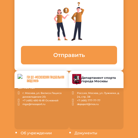
Отправить
ГБУ ДО «МОСКОВСКАЯ ГАНДБОЛЬНАЯ
Департамент спорта
города Москвы
АКАДЕМИЯ»
г. Москва, ул. Вилиса Лациса
Россия, Москва, ул. Лужники, д.
домовладение 20;
24, стр. 38
+7 (495) 490-16-81 Основной
+7 (495) 777-77-77
mga@mossport.ru
depsport@mos.ru
Об учреждении
Документы