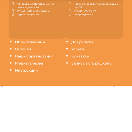
г. Москва, ул. Вилиса Лациса
Россия, Москва, ул. Лужники, д. 24,
домовладение 20;
стр. 38
+7 (495) 490-16-81 Основной
+7 (495) 777-77-77
mga@mossport.ru
depsport@mos.ru
Об учреждении
Документы
Новости
Услуги
Наши соревнования
Контакты
Медиагалерея
Запись в спортшколу
Инструкции
Продолжая пользование настоящим сайтом, Вы
выражаете согласие на обработку Ваших данных
(файлов cookie) с использованием метрических
программ для повышения качества обслуживания и
обеспечения максимального удобства и комфорта
пользователей при использовании сайта.
Узнать
подробнее.
ПРИНЯТЬ