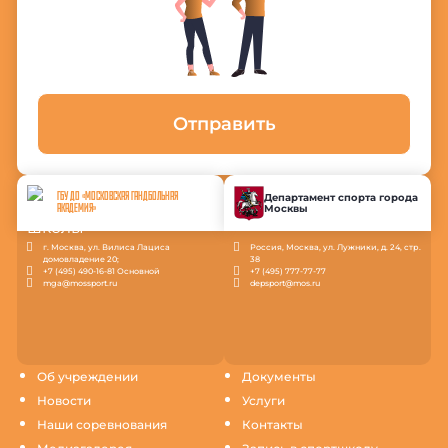
Отправить
ГБУ ДО «МОСКОВСКАЯ ГАНДБОЛЬНАЯ
Департамент спорта города
Москвы
АКАДЕМИЯ»
г. Москва, ул. Вилиса Лациса
Россия, Москва, ул. Лужники, д. 24, стр.
домовладение 20;
38
+7 (495) 490-16-81 Основной
+7 (495) 777-77-77
mga@mossport.ru
depsport@mos.ru
Об учреждении
Документы
Новости
Услуги
Наши соревнования
Контакты