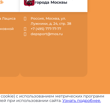
города Москвы
ИЯ»
са Лациса
Россия, Москва, ул.
Лужники, д. 24, стр. 38
Основной
+7 (495) 777-77-77
depsport@mos.ru
 cookie) с использованием метрических программ
ей при использовании сайта.
Узнать подробнее.