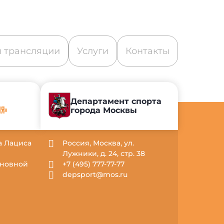
 трансляции
Услуги
Контакты
Департамент спорта
города Москвы
ИЯ»
са Лациса
Россия, Москва, ул.
Лужники, д. 24, стр. 38
Основной
+7 (495) 777-77-77
depsport@mos.ru