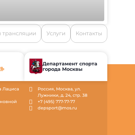
 трансляции
Услуги
Контакты
Департамент спорта
города Москвы
ИЯ»
са Лациса
Россия, Москва, ул.
Лужники, д. 24, стр. 38
Основной
+7 (495) 777-77-77
depsport@mos.ru