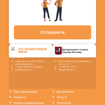
Отправить
ГБУ ДО «МОСКОВСКАЯ ГАНДБОЛЬНАЯ
Департамент спорта
города Москвы
АКАДЕМИЯ»
г. Москва, ул. Вилиса Лациса
Россия, Москва, ул. Лужники, д.
домовладение 20;
24, стр. 38
+7 (495) 490-16-81 Основной
+7 (495) 777-77-77
mga@mossport.ru
depsport@mos.ru
Об учреждении
Документы
Новости
Услуги
Наши соревнования
Контакты