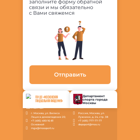
заполните форму обратной
связи и мы обязательно
с Вами свяжемся
Отправить
Департамент
ГБУ ДО «МОСКОВСКАЯ
спорта города
ГАНДБОЛЬНАЯ АКАДЕМИЯ»
Москвы
г. Москва, ул. Вилиса
Россия, Москва, ул.
Лациса домовладение 20;
Лужники, д. 24, стр. 38
+7 (495) 490-16-81
+7 (495) 777-77-77
Основной
depsport@mos.ru
mga@mossport.ru