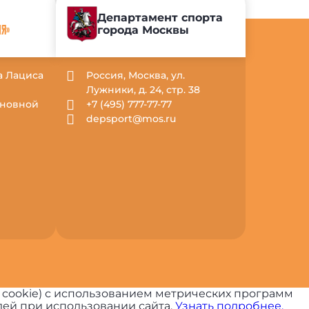
Департамент спорта
города Москвы
ИЯ»
са Лациса
Россия, Москва, ул.
Лужники, д. 24, стр. 38
Основной
+7 (495) 777-77-77
depsport@mos.ru
 cookie) с использованием метрических программ
ей при использовании сайта.
Узнать подробнее.