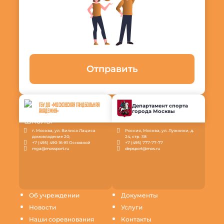
Отправить
ГБУ ДО «МОСКОВСКАЯ ГАНДБОЛЬНАЯ
Департамент спорта
города Москвы
АКАДЕМИЯ»
г. Москва, ул. Вилиса Лациса
Россия, Москва, ул. Лужники, д.
домовладение 20;
24, стр. 38
+7 (495) 490-16-81 Основной
+7 (495) 777-77-77
mga@mossport.ru
depsport@mos.ru
Об учреждении
Документы
Новости
Услуги
Наши соревнования
Контакты