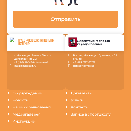
Отправить
ГБУ ДО «МОСКОВСКАЯ ГАНДБОЛЬНАЯ
Департамент спорта
города Москвы
АКАДЕМИЯ»
г. Москва, ул. Вилиса Лациса
Россия, Москва, ул. Лужники, д. 24,
домовладение 20;
стр. 38
+7 (495) 490-16-81 Основной
+7 (495) 777-77-77
mga@mossport.ru
depsport@mos.ru
Об учреждении
Документы
Новости
Услуги
Наши соревнования
Контакты
Медиагалерея
Запись в спортшколу
Инструкции