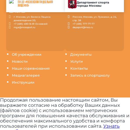
ГБУ ДО «МОСКОВСКАЯ ГАНДБОЛЬНАЯ
Департамент спорта
города Москвы
АКАДЕМИЯ»
г. Москва, ул. Вилиса Лациса
Россия, Москва, ул. Лужники, д. 24,
домовладение 20;
стр. 38
+7 (495) 490-16-81 Основной
+7 (495) 777-77-77
mga@mossport.ru
depsport@mos.ru
Об учреждении
Документы
Новости
Услуги
Наши соревнования
Контакты
Медиагалерея
Запись в спортшколу
Инструкции
Продолжая пользование настоящим сайтом, Вы
выражаете согласие на обработку Ваших данных
(файлов cookie) с использованием метрических
программ для повышения качества обслуживания и
обеспечения максимального удобства и комфорта
пользователей при использовании сайта.
Узнать