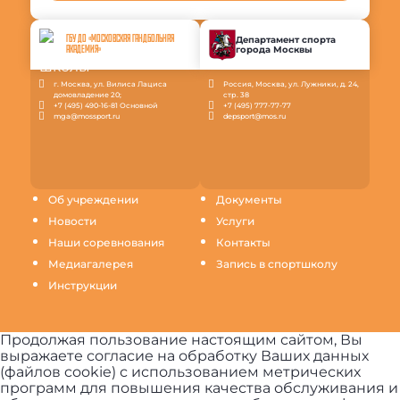
ГБУ ДО «МОСКОВСКАЯ ГАНДБОЛЬНАЯ
Департамент спорта
города Москвы
АКАДЕМИЯ»
г. Москва, ул. Вилиса Лациса
Россия, Москва, ул. Лужники, д. 24,
домовладение 20;
стр. 38
+7 (495) 490-16-81 Основной
+7 (495) 777-77-77
mga@mossport.ru
depsport@mos.ru
Об учреждении
Документы
Новости
Услуги
Наши соревнования
Контакты
Медиагалерея
Запись в спортшколу
Инструкции
Продолжая пользование настоящим сайтом, Вы
выражаете согласие на обработку Ваших данных
(файлов cookie) с использованием метрических
программ для повышения качества обслуживания и