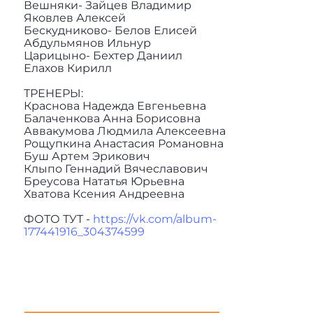
Вешняки- Зайцев Владимир
Яковлев Алексей
Бескудниково- Белов Елисей
Абдульмянов Ильнур
Царицыно- Бехтер Даниил
Елахов Кирилл
ТРЕНЕРЫ:
Краснова Надежда Евгеньевна
Балаченкова Анна Борисовна
Аввакумова Людмила Алексеевна
Рощупкина Анастасия Романовна
Буш Артем Эрикович
Клыпо Геннадий Вячеславович
Бреусова Нататья Юрьевна
Хватова Ксения Андреевна
ФОТО ТУТ -
https://vk.com/album-
177441916_304374599