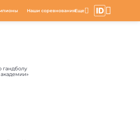
мпионы
Наши соревнования
о гандболу
 академии»