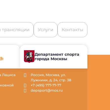
 трансляции
Услуги
Контакты
Департамент спорта
города Москвы
ИЯ»
са Лациса
Россия, Москва, ул.
Лужники, д. 24, стр. 38
Основной
+7 (495) 777-77-77
depsport@mos.ru