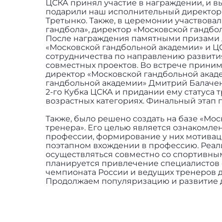
ЦСКА принял участие в награждении, и 
подарили наш исполнительный директор 
Третынко. Также, в церемонии участвов
гандбола», директор «Московской гандбо
После награждения памятными призами л
«Московской гандбольной академии» и Ц
сотрудничества по направлению развити
совместных проектов. Во встрече прини
директор «Московской гандбольной акад
гандбольной академии» Дмитрий Балачен
2-го Кубка ЦСКА и придании ему статуса 
возрастных категориях. Финальный этап 
Также, было решено создать на базе «Мо
тренера». Его целью является ознакомле
профессии, формирование у них мотивац
поэтапном вхождении в профессию. Реал
осуществляться совместно со спортивным
планируется привлечение специалистов 
чемпионата России и ведущих тренеров д
Продолжаем популяризацию и развитие д