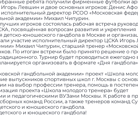
выбранные ребята получили фирменные футболки ар
Игорь Левшин и двое основных игроков: Денис Афо
ал исполнительный директор РСОО «Московская фед
льной академии» Михаил Чипурин.
учших игроков состоялась рабочая встреча руково
СКА, посвящённая вопросам развития и укрепления
я детско-юношеского гандбола в Москве и организа
мали участие исполнительный директор ЦСКА Игорь
емии» Михаил Чипурин, старший тренер «Московско
ков. По итогам встречи было принято решение о п
традиционного. Турнир будет проводиться ежегодно 
планируется организовать в формате «Дня гандбола»
сковской гандбольной академии» проект «Школа мол
ние выпускников спортивных школ г. Москвы с осно
ии на выбор профессии тренера, помощь в постепе
изация проекта «Школа молодого тренера» будет
и и педагогическими ВУЗами Москвы. К работе в п
сборных команд России, а также тренеров команд С
етского и юношеского гандбола.
етского и юношеского гандбола!