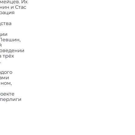
мейцев. Их
нин и Стас
ерация
дства
ции
 Левшин,
й
роведении
в трёх
.
одого
вами
нном,
роекте
уперлиги