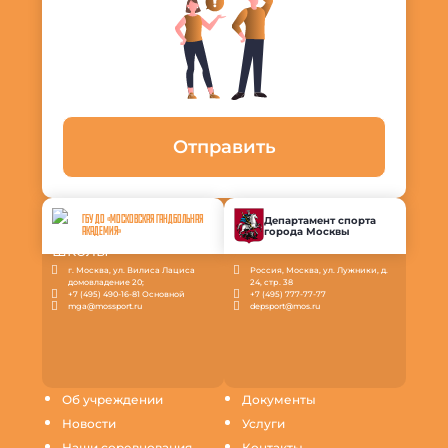
Отправить
ГБУ ДО «МОСКОВСКАЯ ГАНДБОЛЬНАЯ
Департамент спорта
города Москвы
АКАДЕМИЯ»
г. Москва, ул. Вилиса Лациса
Россия, Москва, ул. Лужники, д.
домовладение 20;
24, стр. 38
+7 (495) 490-16-81 Основной
+7 (495) 777-77-77
mga@mossport.ru
depsport@mos.ru
Об учреждении
Документы
Новости
Услуги
Наши соревнования
Контакты