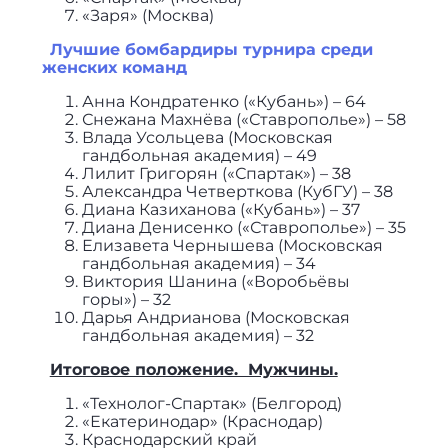
«Заря» (Москва)
Лучшие бомбардиры турнира среди
женских команд
Анна Кондратенко («Кубань») – 64
Снежана Махнёва («Ставрополье») – 58
Влада Усольцева (Московская
гандбольная академия) – 49
Лилит Григорян («Спартак») – 38
Александра Четверткова (КубГУ) – 38
Диана Казиханова («Кубань») – 37
Диана Денисенко («Ставрополье») – 35
Елизавета Чернышева (Московская
гандбольная академия) – 34
Виктория Шанина («Воробьёвы
горы») – 32
Дарья Андрианова (Московская
гандбольная академия) – 32
Итоговое положение. Мужчины.
«Технолог-Спартак» (Белгород)
«Екатеринодар» (Краснодар)
Краснодарский край