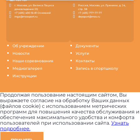
г. Москва, ул. Вилиса Лациса
Россия, Москва, ул. Лужники, д. 24,
домовладение 20;
стр. 38
+7 (495) 490-16-81 Основной
+7 (495) 777-77-77
mga@mossport.ru
depsport@mos.ru
Об учреждении
Документы
Новости
Услуги
Наши соревнования
Контакты
Медиагалерея
Запись в спортшколу
Инструкции
Продолжая пользование настоящим сайтом, Вы
выражаете согласие на обработку Ваших данных
(файлов cookie) с использованием метрических
программ для повышения качества обслуживания и
обеспечения максимального удобства и комфорта
пользователей при использовании сайта.
Узнать
подробнее.