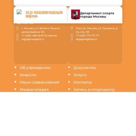
ГБУ ДО «МОСКОВСКАЯ ГАНДБОЛЬНАЯ
Департамент спорта
города Москвы
АКАДЕМИЯ»
г. Москва, ул. Вилиса Лациса
Россия, Москва, ул. Лужники, д.
домовладение 20;
24, стр. 38
+7 (495) 490-16-81 Основной
+7 (495) 777-77-77
mga@mossport.ru
depsport@mos.ru
Об учреждении
Документы
Новости
Услуги
Наши соревнования
Контакты
Медиагалерея
Запись в спортшколу
Инструкции
Продолжая пользование настоящим сайтом, Вы
выражаете согласие на обработку Ваших данных
(файлов cookie) с использованием метрических
программ для повышения качества обслуживания и