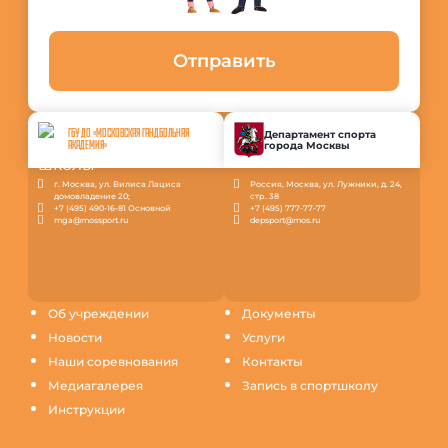
Отправить
ГБУ ДО «МОСКОВСКАЯ ГАНДБОЛЬНАЯ
Департамент спорта
города Москвы
АКАДЕМИЯ»
г. Москва, ул. Вилиса Лациса
Россия, Москва, ул. Лужники, д. 24,
домовладение 20;
стр. 38
+7 (495) 490-16-81 Основной
+7 (495) 777-77-77
mga@mossport.ru
depsport@mos.ru
Об учреждении
Документы
Новости
Услуги
Наши соревнования
Контакты
Медиагалерея
Запись в спортшколу
Инструкции