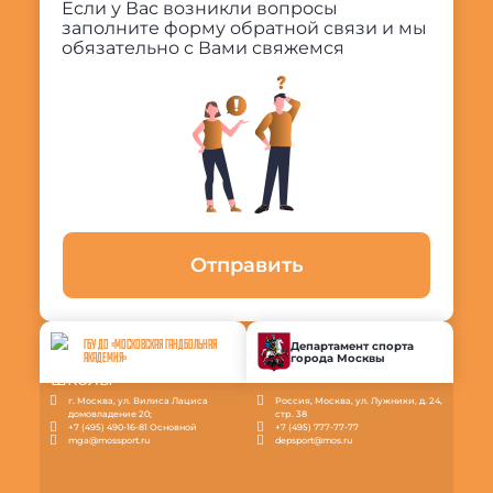
Если у Вас возникли вопросы
заполните форму обратной связи и мы
обязательно с Вами свяжемся
Отправить
ГБУ ДО «МОСКОВСКАЯ ГАНДБОЛЬНАЯ
Департамент спорта
города Москвы
АКАДЕМИЯ»
г. Москва, ул. Вилиса Лациса
Россия, Москва, ул. Лужники, д. 24,
домовладение 20;
стр. 38
+7 (495) 490-16-81 Основной
+7 (495) 777-77-77
mga@mossport.ru
depsport@mos.ru