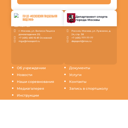
ГБУ ДО «МОСКОВСКАЯ ГАНДБОЛЬНАЯ
Департамент спорта
города Москвы
АКАДЕМИЯ»
г. Москва, ул. Вилиса Лациса
Россия, Москва, ул. Лужники, д.
домовладение 20;
24, стр. 38
+7 (495) 490-16-81 Основной
+7 (495) 777-77-77
mga@mossport.ru
depsport@mos.ru
Об учреждении
Документы
Новости
Услуги
Наши соревнования
Контакты
Медиагалерея
Запись в спортшколу
Инструкции
Продолжая пользование настоящим сайтом, Вы
выражаете согласие на обработку Ваших данных
(файлов cookie) с использованием метрических