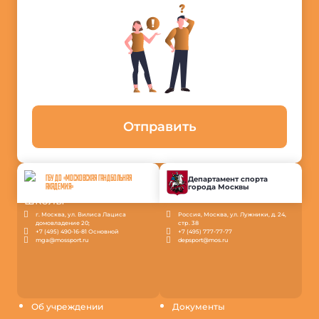
Отправить
ГБУ ДО «МОСКОВСКАЯ ГАНДБОЛЬНАЯ
Департамент спорта
города Москвы
АКАДЕМИЯ»
г. Москва, ул. Вилиса Лациса
Россия, Москва, ул. Лужники, д. 24,
домовладение 20;
стр. 38
+7 (495) 490-16-81 Основной
+7 (495) 777-77-77
mga@mossport.ru
depsport@mos.ru
Об учреждении
Документы