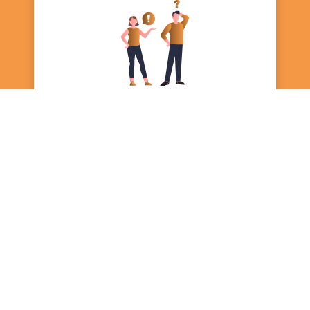
Отправить
ГБУ ДО «МОСКОВСКАЯ ГАНДБОЛЬНАЯ
Департамент спорта
города Москвы
АКАДЕМИЯ»
г. Москва, ул. Вилиса Лациса
Россия, Москва, ул. Лужники, д.
домовладение 20;
24, стр. 38
+7 (495) 490-16-81 Основной
+7 (495) 777-77-77
mga@mossport.ru
depsport@mos.ru
Об учреждении
Документы