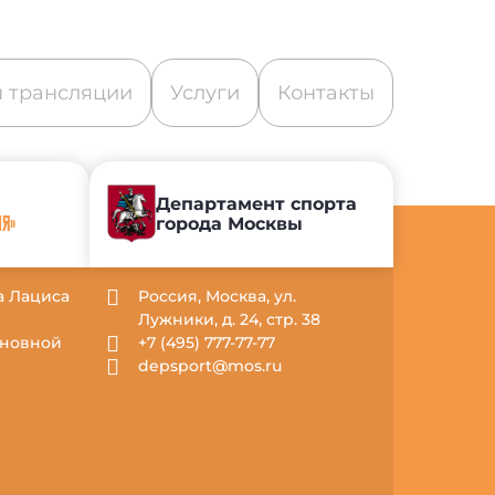
 трансляции
Услуги
Контакты
Департамент спорта
города Москвы
ИЯ»
са Лациса
Россия, Москва, ул.
Лужники, д. 24, стр. 38
Основной
+7 (495) 777-77-77
depsport@mos.ru