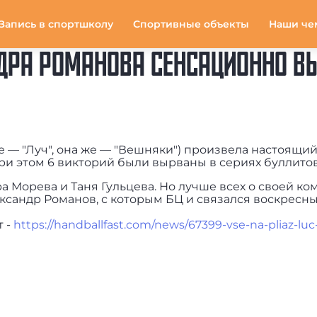
Запись в спортшколу
Спортивные объекты
Наши че
ДРА РОМАНОВА СЕНСАЦИОННО ВЫ
е — "Луч", она же — "Вешняки") произвела настоящи
ри этом 6 викторий были вырваны в сериях буллитов
а Морева и Таня Гульцева. Но лучше всех о своей ко
ександр Романов, с которым БЦ и связался воскресн
т -
https://handballfast.com/news/67399-vse-na-pliaz-luc