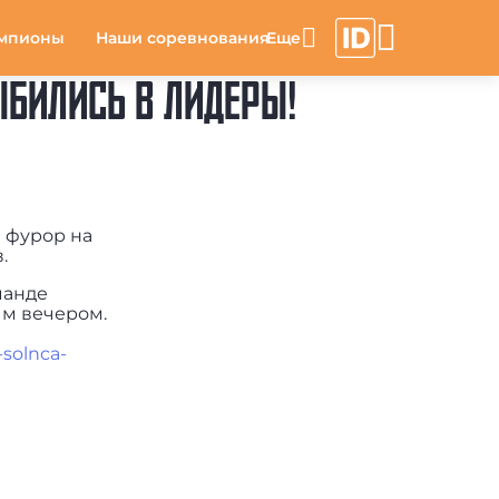
мпионы
Наши соревнования
БИЛИСЬ В ЛИДЕРЫ!
й фурор на
.
манде
ым вечером.
-solnca-