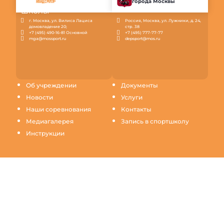
города Москвы
АКАДЕМИЯ»
г. Москва, ул. Вилиса Лациса
Россия, Москва, ул. Лужники, д. 24,
домовладение 20;
стр. 38
+7 (495) 490-16-81 Основной
+7 (495) 777-77-77
mga@mossport.ru
depsport@mos.ru
Об учреждении
Документы
Новости
Услуги
Наши соревнования
Контакты
Медиагалерея
Запись в спортшколу
Инструкции
Продолжая пользование настоящим сайтом, Вы
выражаете согласие на обработку Ваших данных
(файлов cookie) с использованием метрических
программ для повышения качества обслуживания и
обеспечения максимального удобства и комфорта
пользователей при использовании сайта.
Узнать
подробнее.